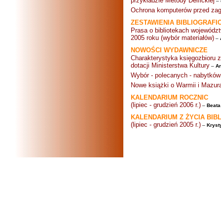
przykładzie Metody Delfickiej
–
Ochrona komputerów przed zagr
ZESTAWIENIA BIBLIOGRAFI
Prasa o bibliotekach wojewódz
2005 roku (wybór materiałów)
–
NOWOŚCI WYDAWNICZE
Charakterystyka księgozbioru
dotacji Ministerstwa Kultury
–
An
Wybór - polecanych - nabytkó
Nowe książki o Warmii i Mazur
KALENDARIUM ROCZNIC
(lipiec - grudzień 2006 r.)
–
Beata
KALENDARIUM Z ŻYCIA BIB
(lipiec - grudzień 2005 r.)
–
Kryst