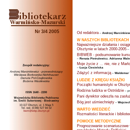
Nr 3/4 2005
Od redaktora
–
Andrzej Marcinkiew
W NASZYCH BIBLIOTEKACH
Najważniejsze działania i osiąg
Olsztynie w latach 2000-2005
–
BIBWEB - podsumowanie kursu 
–
Renata Pietrulewicz
,
Adrianna Wale
Moje życie z … nie, nie z Ma
Zespół redakcyjny:
–
Łucja Ciesielska
Andrzej Marcinkiewicz - przewodniczący
Zdążyć z informacją
–
Waldemar 
Wiesława Borkowska-Nichthauser
Danuta Pol-Czajkowska
LUDZIE Z KRĘGU KSIĄŻKI
Bożena Wasilewska
Początki humanistyki w Olszty
Rodzina ludzka w Ostródzie
– p
ISSN 1640 - 2200
Pani dyrektor odeszła na zasł
Wojewódzka Biblioteka Publiczna
im. Emilii Sukertowej - Biedrawiny
Bóg jest uśmiechnięty
–
Wojciec
10-117 Olsztyn, ul. 1 Maja 5
Tel. red. (0-89) 527 94 02
WARTO WIEDZIEĆ
bwm@wbp.olsztyn.pl
Rozmaitości literackie i bibli
POMOCE METODYCZNE
Prognozowanie scenariuszowe w