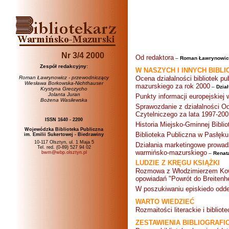
Nr 3/4 2000
Od redaktora
–
Roman Ławrynowic
Zespół redakcyjny:
W NASZYCH I INNYCH BIBL
Roman Ławrynowicz - przewodniczący
Ocena działalności bibliotek 
Wiesława Borkowska-Nichthauser
mazurskiego za rok 2000
–
Dzia
Krystyna Greczycho
Jolanta Juran
Punkty informacji europejskiej 
Bożena Wasilewska
Sprawozdanie z działalności O
Czytelniczego za lata 1997-200
ISSN 1640 - 2200
Historia Miejsko-Gminnej Bibli
Wojewódzka Biblioteka Publiczna
Biblioteka Publiczna w Pasłęku
im. Emilii Sukertowej - Biedrawiny
10-117 Olsztyn, ul. 1 Maja 5
Działania marketingowe prowad
Tel. red. (0-89) 527 94 02
warmińsko-mazurskiego
bwm@wbp.olsztyn.pl
–
Renat
LUDZIE Z KRĘGU KSIĄŻKI
Rozmowa z Włodzimierzem Kow
opowiadań "Powrót do Breitenhe
W poszukiwaniu episkiedo odd
WARTO WIEDZIEĆ
Rozmaitości literackie i bibliot
ZESTAWIENIA BIBLIOGRAFI