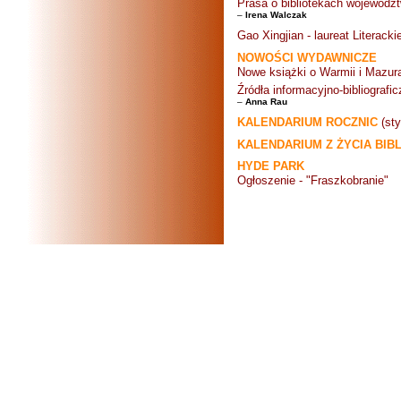
Prasa o bibliotekach wojewódz
–
Irena Walczak
Gao Xingjian - laureat Literack
NOWOŚCI WYDAWNICZE
Nowe książki o Warmii i Mazur
Źródła informacyjno-bibliograf
–
Anna Rau
KALENDARIUM ROCZNIC
(sty
KALENDARIUM Z ŻYCIA BIB
HYDE PARK
Ogłoszenie - "Fraszkobranie"