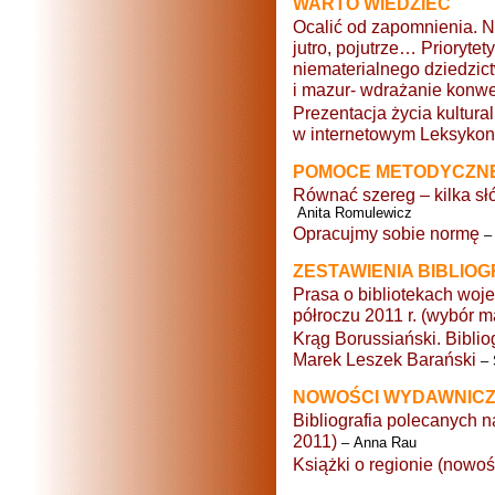
WARTO WIEDZIEĆ
Ocalić od zapomnienia. Ni
jutro, pojutrze… Prioryte
niematerialnego dziedzi
i mazur- wdrażanie konw
Prezentacja życia kultura
w internetowym Leksykoni
POMOCE METODYCZN
Równać szereg – kilka słów
Anita Romulewicz
Opracujmy sobie normę
– 
ZESTAWIENIA BIBLIO
Prasa o bibliotekach wo
półroczu 2011 r. (wybór m
Krąg Borussiański. Bibli
Marek Leszek Barański
– 
NOWOŚCI WYDAWNIC
Bibliografia polecanych 
2011)
– Anna Rau
Książki o regionie (nowośc