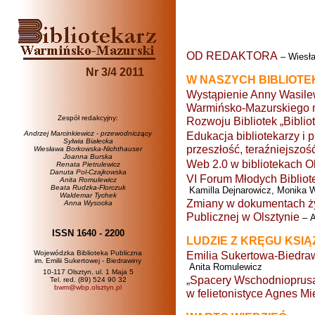
OD REDAKTORA
– Wiesła
Nr 3/4 2011
W NASZYCH BIBLIOT
Wystąpienie Anny Wasile
Warmińsko-Mazurskiego n
Zespół redakcyjny:
Rozwoju Bibliotek „Bibli
Andrzej Marcinkiewicz - przewodniczący
Edukacja bibliotekarzy i
Sylwia Białecka
przeszłość, teraźniejszość
Wiesława Borkowska-Nichthauser
Joanna Burska
Web 2.0 w bibliotekach O
Renata Pietrulewicz
Danuta Pol-Czajkowska
VI Forum Młodych Bibliot
Anita Romulewicz
Beata Rudzka-Florczuk
Kamilla Dejnarowicz, Monika 
Waldemar Tychek
Zmiany w dokumentach ży
Anna Wysocka
Publicznej w Olsztynie
– A
ISSN 1640 - 2200
LUDZIE Z KRĘGU KSIĄ
Wojewódzka Biblioteka Publiczna
Emilia Sukertowa-Biedraw
im. Emilii Sukertowej - Biedrawiny
Anita Romulewicz
10-117 Olsztyn, ul. 1 Maja 5
„Spacery Wschodnioprusa
Tel. red. (89) 524 90 32
bwm@wbp.olsztyn.pl
w felietonistyce Agnes Mi