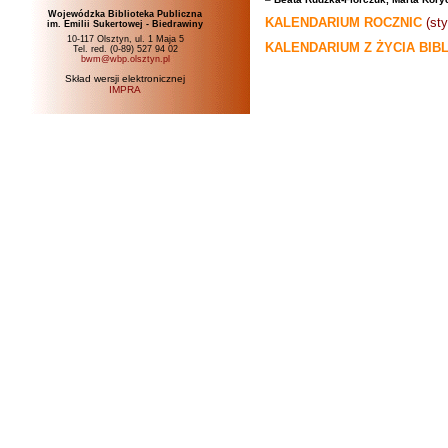
Wojewódzka Biblioteka Publiczna
KALENDARIUM ROCZNIC
(st
im. Emilii Sukertowej - Biedrawiny
10-117 Olsztyn, ul. 1 Maja 5
KALENDARIUM Z ŻYCIA BIB
Tel. red. (0-89) 527 94 02
bwm@wbp.olsztyn.pl
Skład wersji elektronicznej
IMPRA