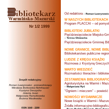
Od redaktora
–
Roman Ławrynowic
W NASZYCH BIBLIOTEKACH
Program PLACCAI – od pomysłu d
Nr 1/2 1999
BIBLIOTEKI JUBILATKI
Pięćdziesięciolecie Miejsko-Gmi
–
Teresa Głowacka
Pięćdziesięciolecie Gminnej Bib
NOWE GRANICE, NOWE BIBL
Bibliotekarstwo publiczne regio
LUDZIE Z KRĘGU KSIĄŻKI
Rozmowa z Krystyną Greczycho
WARTO WIEDZIEĆ
Rozmaitości literackie i bibliot
ZESTAWIENIA BIBLIOGRAFI
Zespół redakcyjny:
Agroturystyka na Warmii i Mazu
Roman Ławrynowicz - przewodniczący
–
Małgorzata Ryś
Wiesława Borkowska-Nichthauser
Krystyna Greczycho
"Ogniem i mieczem” – powieść i
Jolanta Juran
Małgorzata Ramutkowska
NOWOŚCI WYDAWNICZE
Bożena Wasilewska
Nowe książki o Warmii i Mazur
Źródła informacyjno-bibliograf
ISSN 1640 - 2200
–
Beata Rudzka-Florczuk,
Marta Kory