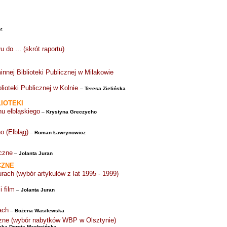
z
o ... (skrót raportu)
nnej Biblioteki Publicznej w Miłakowie
lioteki Publicznej w Kolnie
–
Teresa Zielińska
IOTEKI
nu elbląskiego
–
Krystyna Greczycho
 (Elbląg)
–
Roman Ławrynowicz
eczne
–
Jolanta Juran
CZNE
rach (wybór artykułów z lat 1995 - 1999)
 film
–
Jolanta Juran
ach
–
Bożena Wasilewska
iczne (wybór nabytków WBP w Olsztynie)
cka,
Dorota Machcińska