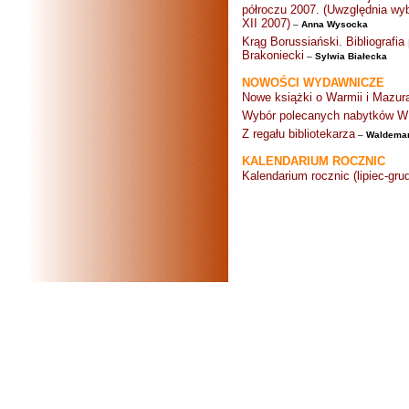
półroczu 2007. (Uwzględnia wy
XII 2007)
–
Anna Wysocka
Krąg Borussiański. Bibliografi
Brakoniecki
–
Sylwia Białecka
NOWOŚCI WYDAWNICZE
Nowe książki o Warmii i Mazur
Wybór polecanych nabytków WB
Z regału bibliotekarza
–
Waldemar
KALENDARIUM ROCZNIC
Kalendarium rocznic (lipiec-gru