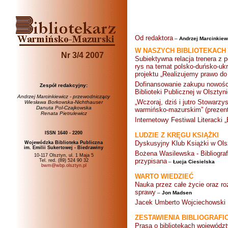
Od redaktora
–
Andrzej Marcinkiew
W NASZYCH BIBLIOTEKACH
Nr 3/4 2007
Subiektywna relacja trenera z 
rys na temat polsko-duńsko-ukr
projektu „Realizujemy prawo do 
Dofinansowanie zakupu nowośc
Zespół redakcyjny:
Biblioteki Publicznej w Olsztyn
Andrzej Marcinkiewicz - przewodniczący
„Wczoraj, dziś i jutro Stowarz
Wiesława Borkowska-Nichthauser
Danuta Pol-Czajkowska
warmińsko-mazurskim” (prezent
Renata Pietrulewicz
Internetowy Festiwal Literacki 
ISSN 1640 - 2200
LUDZIE Z KRĘGU KSIĄŻKI
Dyskusyjny Klub Książki w Ols
Wojewódzka Biblioteka Publiczna
im. Emilii Sukertowej - Biedrawiny
Bożena Wasilewska - Bibliogra
10-117 Olsztyn, ul. 1 Maja 5
przypisana
Tel. red. (89) 524 90 32
–
Łucja Ciesielska
bwm@wbp.olsztyn.pl
WARTO WIEDZIEĆ
Nauka przez całe życie oraz roz
sprawy
–
Jon Madsen
Jacek Umberto Wojciechowski
ZESTAWIENIA BIBLIOGRAFI
Prasa o bibliotekach wojewód