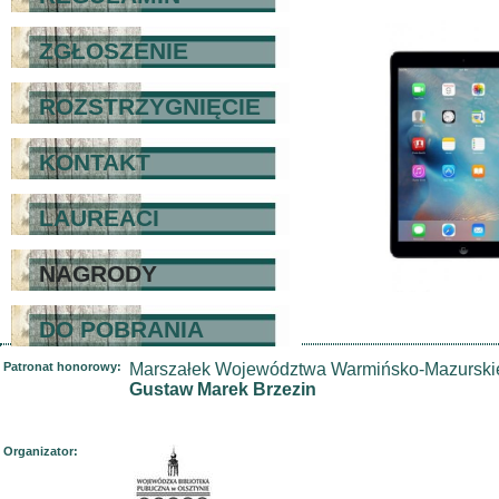
ZGŁOSZENIE
ROZSTRZYGNIĘCIE
KONTAKT
LAUREACI
NAGRODY
DO POBRANIA
Patronat honorowy:
Marszałek Województwa Warmińsko-Mazurski
Gustaw Marek Brzezin
Organizator: