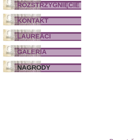
ROZSTRZYGNIĘCIE
KONTAKT
LAUREACI
GALERIA
NAGRODY