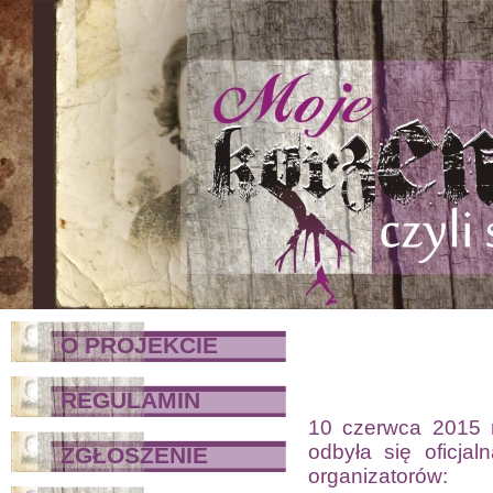
O PROJEKCIE
REGULAMIN
10 czerwca 2015 r
odbyła się oficja
ZGŁOSZENIE
organizatorów: