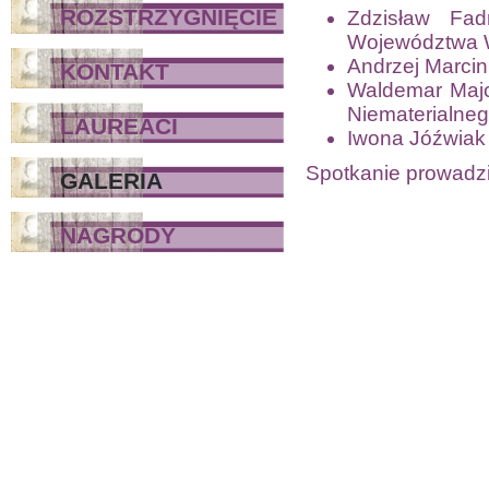
ROZSTRZYGNIĘCIE
Zdzisław Fad
Województwa 
Andrzej Marcink
KONTAKT
Waldemar Majc
Niematerialne
LAUREACI
Iwona Jóźwiak 
Spotkanie prowadzi
GALERIA
NAGRODY