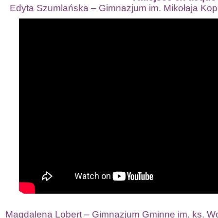
Edyta Szumlańska – Gimnazjum im. Mikołaja Kop
Magdalena Lobert – Gimnazjum Gminne im. ks. Woj