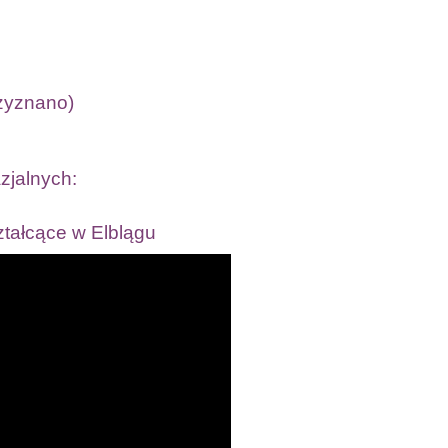
rzyznano)
zjalnych:
tałcące w Elblągu