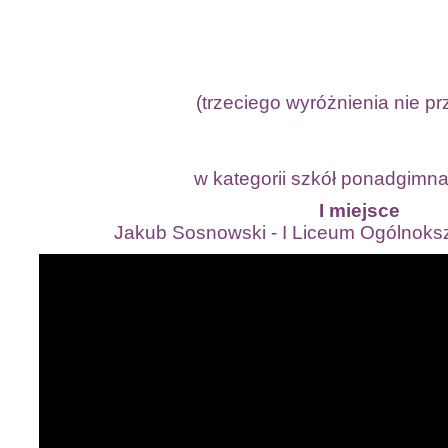
(trzeciego wyróżnienia nie p
w kategorii szkół ponadgimna
I miejsce
Jakub Sosnowski - I Liceum Ogólnoksz