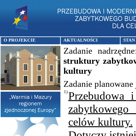
O PROJEKCIE
AKTUALNOŚCI
STAN
Zadanie nadrzędn
struktury zabytk
kultury
Zadanie planowane j
1)
Przebudowa i 
zabytkowego
celów kultury.
Dotyczy istnie