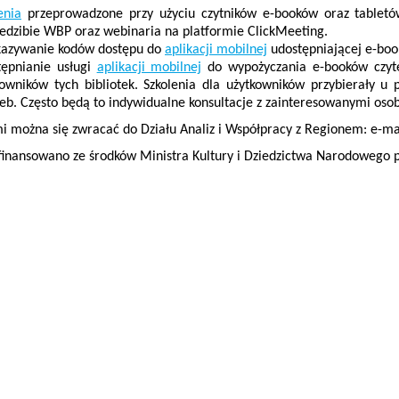
enia
przeprowadzone przy użyciu czytników e-booków oraz tabletów
iedzibie WBP oraz webinaria na platformie ClickMeeting.
kazywanie kodów dostępu do
aplikacji mobilnej
udostępniającej e-boo
tępnianie usługi
aplikacji mobilnej
do wypożyczania e-booków czy
owników tych bibliotek. Szkolenia dla użytkowników przybierały u 
eb. Często będą to indywidualne konsultacje z zainteresowanymi oso
i można się zwracać do Działu Analiz i Współpracy z Regionem: e-ma
finansowano ze środków Ministra Kultury i Dziedzictwa Narodowego p