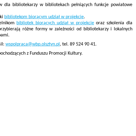
 dla bibliotekarzy w bibliotekach pełniących funkcje powiatowe
ki
bibliotekom biorącym udział w projekcie
.
telnikom
bibliotek biorących udział w projekcie
oraz szkolenia dla
przybierają różne formy w zależności od bibliotekarzy i lokalnych
bami.
il:
wspolpraca@wbp.olsztyn.pl
, tel. 89 524 90 41.
ochodzących z Funduszu Promocji Kultury.