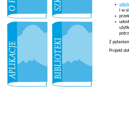
szkol
i w s
prze
udos
użytk
potrz
Z pytaniam
Projekt do