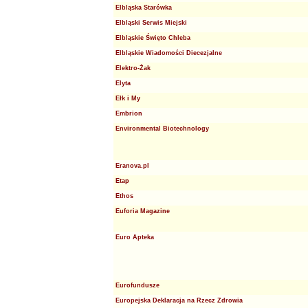
Elbląska Starówka
Elbląski Serwis Miejski
Elbląskie Święto Chleba
Elbląskie Wiadomości Diecezjalne
Elektro-Żak
Elyta
Ełk i My
Embrion
Environmental Biotechnology
Eranova.pl
Etap
Ethos
Euforia Magazine
Euro Apteka
Eurofundusze
Europejska Deklaracja na Rzecz Zdrowia