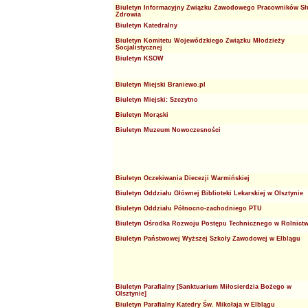
Biuletyn Informacyjny Związku Zawodowego Pracowników Sł
Zdrowia
Biuletyn Katedralny
Biuletyn Komitetu Wojewódzkiego Związku Młodzieży
Socjalistycznej
Biuletyn KSOW
Biuletyn Miejski Braniewo.pl
Biuletyn Miejski: Szczytno
Biuletyn Morąski
Biuletyn Muzeum Nowoczesności
Biuletyn Oczekiwania Diecezji Warmińskiej
Biuletyn Oddziału Głównej Biblioteki Lekarskiej w Olsztynie
Biuletyn Oddziału Północno-zachodniego PTU
Biuletyn Ośrodka Rozwoju Postępu Technicznego w Rolnictw
Biuletyn Państwowej Wyższej Szkoły Zawodowej w Elblągu
Biuletyn Parafialny [Sanktuarium Miłosierdzia Bożego w
Olsztynie]
Biuletyn Parafialny Katedry Św. Mikołaja w Elblągu