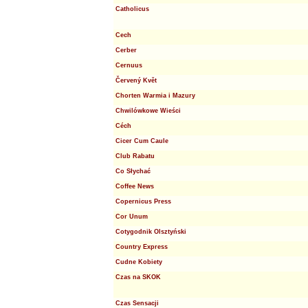
Catholicus
Cech
Cerber
Cernuus
Červený Květ
Chorten Warmia i Mazury
Chwilówkowe Wieści
Céch
Cicer Cum Caule
Club Rabatu
Co Słychać
Coffee News
Copernicus Press
Cor Unum
Cotygodnik Olsztyński
Country Express
Cudne Kobiety
Czas na SKOK
Czas Sensacji