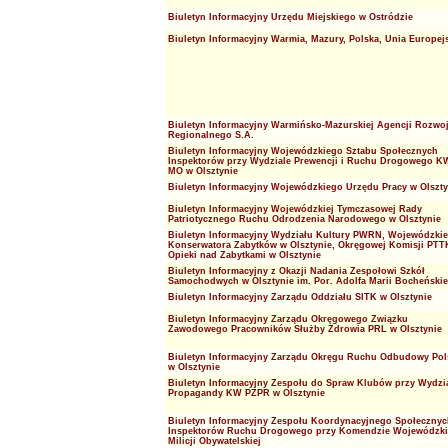
Biuletyn Informacyjny Urzędu Miejskiego w Ostródzie
Biuletyn Informacyjny Warmia, Mazury, Polska, Unia Europej
Biuletyn Informacyjny Warmińsko-Mazurskiej Agencji Rozwo
Regionalnego S.A.
Biuletyn Informacyjny Wojewódzkiego Sztabu Społecznych
Inspektorów przy Wydziale Prewencji i Ruchu Drogowego K
MO w Olsztynie
Biuletyn Informacyjny Wojewódzkiego Urzędu Pracy w Olszty
Biuletyn Informacyjny Wojewódzkiej Tymczasowej Rady
Patriotycznego Ruchu Odrodzenia Narodowego w Olsztynie
Biuletyn Informacyjny Wydziału Kultury PWRN, Wojewódzki
Konserwatora Zabytków w Olsztynie, Okręgowej Komisji PTT
Opieki nad Zabytkami w Olsztynie
Biuletyn Informacyjny z Okazji Nadania Zespołowi Szkół
Samochodwych w Olsztynie im. Por. Adolfa Marii Bocheński
Biuletyn Informacyjny Zarządu Oddziału SITK w Olsztynie
Biuletyn Informacyjny Zarządu Okręgowego Związku
Zawodowego Pracowników Służby Zdrowia PRL w Olsztynie
Biuletyn Informacyjny Zarządu Okręgu Ruchu Odbudowy Pol
w Olsztynie
Biuletyn Informacyjny Zespołu do Spraw Klubów przy Wydzi
Propagandy KW PZPR w Olsztynie
Biuletyn Informacyjny Zespołu Koordynacyjnego Społecznyc
Inspektorów Ruchu Drogowego przy Komendzie Wojewódzki
Milicji Obywatelskiej