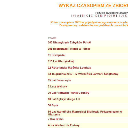
WYKAZ CZASOPISM ZE ZBIO
Pozycje są ułożone alfabety
|
#
|
A
|
B
|
C
|
Č
|
D
|
E
|
F
|
G
|
H
|
I
|
J
|
K
Zbiór czasopism DŻS to pojedyncze egzemplarze wydawa
Dostępne są codziennie - w godzinach otwarcia
Powrót
100 Niezwykłych Zabytków Polski
101 Restauracji i Hoteli w Polsce
11 Listopada
115 Lat Olsztyńskiej
12 Rotariańska Majówka Lotnicza
13-16 grudnia 2012 - IV Warmiński Jarmark Świąteczny
15 Lat Samorządu
2 Luty Wybory
30 Lat Festiwalu Piknik Country
50 Lat Kętrzyńskiego LO
50 Style
60 Lat Warmińsko-Mazurskiej Biblioteki Pedagogicznej w
Olsztynie
7 Dni Gratis
A na Wschodzie Zmiany