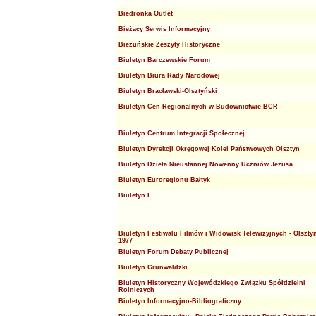
Biedronka Outlet
Bieżący Serwis Informacyjny
Bieżuńskie Zeszyty Historyczne
Biuletyn Barczewskie Forum
Biuletyn Biura Rady Narodowej
Biuletyn Bracławski-Olsztyński
Biuletyn Cen Regionalnych w Budownictwie BCR
Biuletyn Centrum Integracji Społecznej
Biuletyn Dyrekcji Okręgowej Kolei Państwowych Olsztyn
Biuletyn Dzieła Nieustannej Nowenny Uczniów Jezusa
Biuletyn Euroregionu Bałtyk
Biuletyn F
Biuletyn Festiwalu Filmów i Widowisk Telewizyjnych - Olszty
1977
Biuletyn Forum Debaty Publicznej
Biuletyn Grunwaldzki.
Biuletyn Historyczny Wojewódzkiego Związku Spółdzielni
Rolniczych
Biuletyn Informacyjno-Bibliograficzny