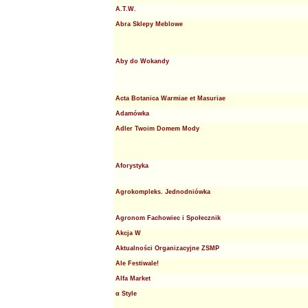
A.T.W.
Abra Sklepy Meblowe
Aby do Wokandy
Acta Botanica Warmiae et Masuriae
Adamówka
Adler Twoim Domem Mody
Aforystyka
Agrokompleks. Jednodniówka
Agronom Fachowiec i Społecznik
Akcja W
Aktualności Organizacyjne ZSMP
Ale Festiwale!
Alfa Market
α Style