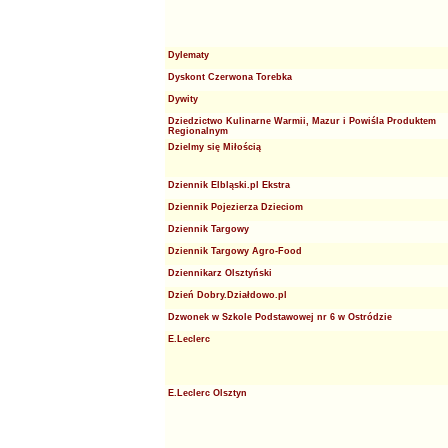
Dylematy
Dyskont Czerwona Torebka
Dywity
Dziedzictwo Kulinarne Warmii, Mazur i Powiśla Produktem
Regionalnym
Dzielmy się Miłością
Dziennik Elbląski.pl Ekstra
Dziennik Pojezierza Dzieciom
Dziennik Targowy
Dziennik Targowy Agro-Food
Dziennikarz Olsztyński
Dzień Dobry.Działdowo.pl
Dzwonek w Szkole Podstawowej nr 6 w Ostródzie
E.Leclerc
E.Leclerc Olsztyn