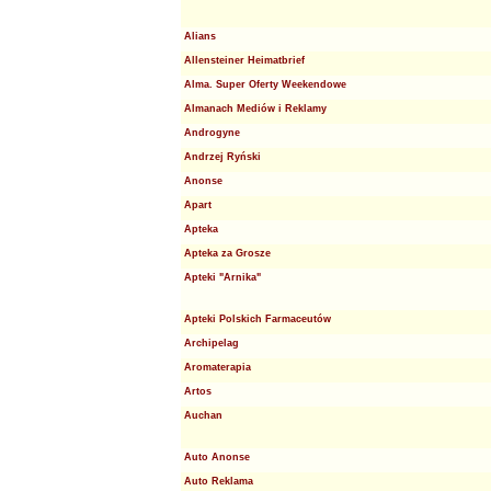
Alians
Allensteiner Heimatbrief
Alma. Super Oferty Weekendowe
Almanach Mediów i Reklamy
Androgyne
Andrzej Ryński
Anonse
Apart
Apteka
Apteka za Grosze
Apteki "Arnika"
Apteki Polskich Farmaceutów
Archipelag
Aromaterapia
Artos
Auchan
Auto Anonse
Auto Reklama