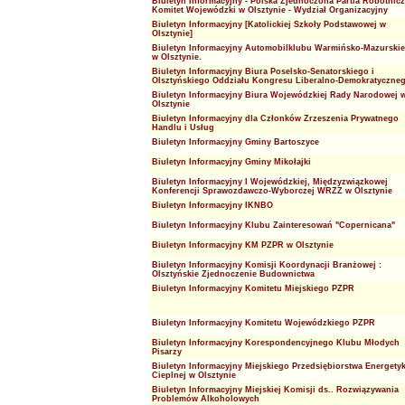
Biuletyn Informacyjny - Polska Zjednoczona Partia Robotnic
Komitet Wojewódzki w Olsztynie - Wydział Organizacyjny
Biuletyn Informacyjny [Katolickiej Szkoły Podstawowej w
Olsztynie]
Biuletyn Informacyjny Automobilklubu Warmińsko-Mazurski
w Olsztynie.
Biuletyn Informacyjny Biura Poselsko-Senatorskiego i
Olsztyńskiego Oddziału Kongresu Liberalno-Demokratyczne
Biuletyn Informacyjny Biura Wojewódzkiej Rady Narodowej 
Olsztynie
Biuletyn Informacyjny dla Członków Zrzeszenia Prywatnego
Handlu i Usług
Biuletyn Informacyjny Gminy Bartoszyce
Biuletyn Informacyjny Gminy Mikołajki
Biuletyn Informacyjny I Wojewódzkiej, Międzyzwiązkowej
Konferencji Sprawozdawczo-Wyborczej WRZZ w Olsztynie
Biuletyn Informacyjny IKNBO
Biuletyn Informacyjny Klubu Zainteresowań "Copernicana"
Biuletyn Informacyjny KM PZPR w Olsztynie
Biuletyn Informacyjny Komisji Koordynacji Branżowej :
Olsztyńskie Zjednoczenie Budownictwa
Biuletyn Informacyjny Komitetu Miejskiego PZPR
Biuletyn Informacyjny Komitetu Wojewódzkiego PZPR
Biuletyn Informacyjny Korespondencyjnego Klubu Młodych
Pisarzy
Biuletyn Informacyjny Miejskiego Przedsiębiorstwa Energetyk
Cieplnej w Olsztynie
Biuletyn Informacyjny Miejskiej Komisji ds.. Rozwiązywania
Problemów Alkoholowych