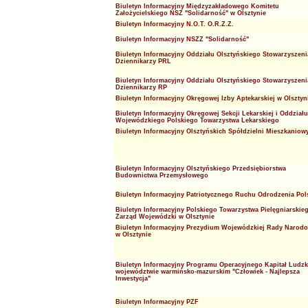
Biuletyn Informacyjny Międzyzakładowego Komitetu
Założycielskiego NSZ "Solidarność" w Olsztynie
Biuletyn Informacyjny N.O.T. O.R.Z.Z.
Biuletyn Informacyjny NSZZ "Solidarność"
Biuletyn Informacyjny Oddziału Olsztyńskiego Stowarzyszeni
Dziennikarzy PRL
Biuletyn Informacyjny Oddziału Olsztyńskiego Stowarzyszeni
Dziennikarzy RP
Biuletyn Informacyjny Okręgowej Izby Aptekarskiej w Olsztyn
Biuletyn Informacyjny Okręgowej Sekcji Lekarskiej i Oddziału
Wojewódzkiego Polskiego Towarzystwa Lekarskiego
Biuletyn Informacyjny Olsztyńskich Spółdzielni Mieszkaniow
Biuletyn Informacyjny Olsztyńskiego Przedsiębiorstwa
Budownictwa Przemysłowego
Biuletyn Informacyjny Patriotycznego Ruchu Odrodzenia Pol
Biuletyn Informacyjny Polskiego Towarzystwa Pielęgniarskieg
Zarząd Wojewódzki w Olsztynie
Biuletyn Informacyjny Prezydium Wojewódzkiej Rady Narodo
w Olsztynie
Biuletyn Informacyjny Programu Operacyjnego Kapitał Ludzk
województwie warmińsko-mazurskim "Człowiek - Najlepsza
Inwestycja"
Biuletyn Informacyjny PZF