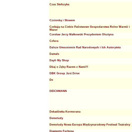
Czas Stefczyka
Czcionką i Słowem
Czekają na Ciebie Państwowe Gospodarstwa Rolne Warmii i
Mazur
Czesław Jerzy Małkowski Prezydentem Olsztyna
Czfura
Dalsze Umocnienie Rad Narodowych i Ich Autorytetu
Damals
Dayli My Shop
Dbaj o Zęby Razem z Nami!!!
DBK Group Just Drive
De
DEICHMANN
Dekadówka Kormorana
Demoludy
Demoludy Nowa Europa Międzynarodowy Festiwal Teatralny
Diamenty Forbesa