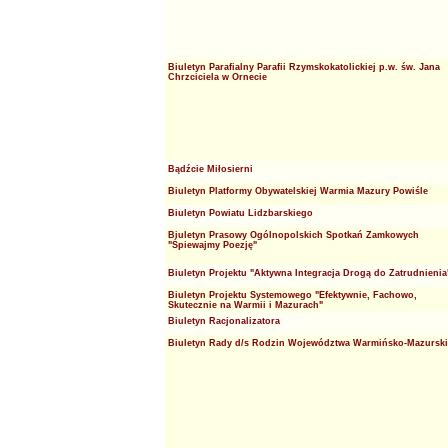
Biuletyn Parafialny Parafii Rzymskokatolickiej p.w. św. Jana
Chrzciciela w Ornecie
Bądźcie Miłosierni
Biuletyn Platformy Obywatelskiej Warmia Mazury Powiśle
Biuletyn Powiatu Lidzbarskiego
Biuletyn Prasowy Ogólnopolskich Spotkań Zamkowych
"Śpiewajmy Poezję"
Biuletyn Projektu "Aktywna Integracja Drogą do Zatrudnienia
Biuletyn Projektu Systemowego "Efektywnie, Fachowo,
Skutecznie na Warmii i Mazurach"
Biuletyn Racjonalizatora
Biuletyn Rady d/s Rodzin Województwa Warmińsko-Mazursk