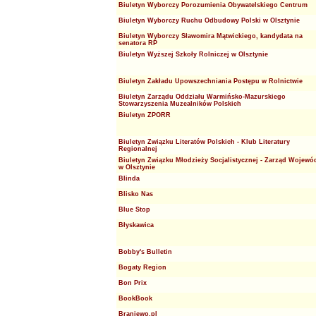
Biuletyn Wyborczy Porozumienia Obywatelskiego Centrum
Biuletyn Wyborczy Ruchu Odbudowy Polski w Olsztynie
Biuletyn Wyborczy Sławomira Mątwickiego, kandydata na
senatora RP
Biuletyn Wyższej Szkoły Rolniczej w Olsztynie
Biuletyn Zakładu Upowszechniania Postępu w Rolnictwie
Biuletyn Zarządu Oddziału Warmińsko-Mazurskiego
Stowarzyszenia Muzealników Polskich
Biuletyn ZPORR
Biuletyn Związku Literatów Polskich - Klub Literatury
Regionalnej
Biuletyn Związku Młodzieży Socjalistycznej - Zarząd Wojewó
w Olsztynie
Blinda
Blisko Nas
Blue Stop
Błyskawica
Bobby's Bulletin
Bogaty Region
Bon Prix
BookBook
Braniewo.pl