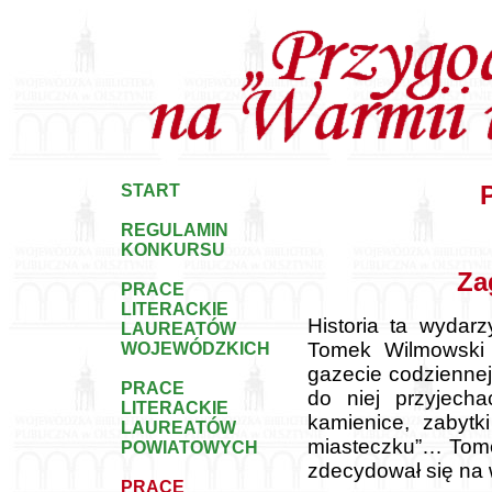
START
REGULAMIN
KONKURSU
Za
PRACE
LITERACKIE
Historia ta wydar
LAUREATÓW
Tomek Wilmowski 
WOJEWÓDZKICH
gazecie codziennej
PRACE
do niej przyjech
LITERACKIE
kamienice, zabytk
LAUREATÓW
miasteczku”… Tomek
POWIATOWYCH
zdecydował się na 
PRACE