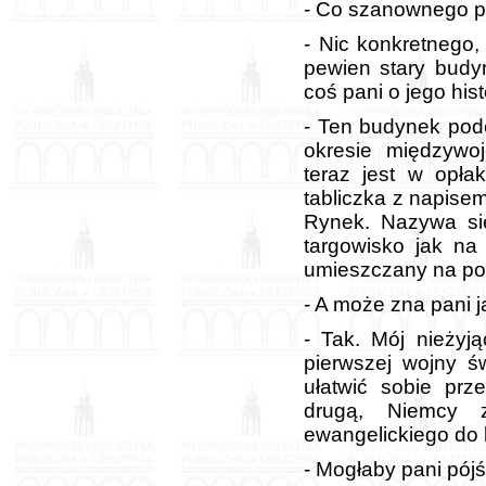
- Co szanownego p
- Nic konkretnego,
pewien stary budy
coś pani o jego hist
- Ten budynek pod
okresie międzywo
teraz jest w opła
tabliczka z napisem
Rynek. Nazywa si
targowisko jak na
umieszczany na po
- A może zna pani 
- Tak. Mój nieżyj
pierwszej wojny ś
ułatwić sobie prz
drugą, Niemcy z
ewangelickiego do k
- Mogłaby pani pó