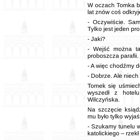
W oczach Tomka bły
lat znów coś odkryj
- Oczywiście. Sam
Tylko jest jeden pr
- Jaki?
- Wejść można ta
proboszcza parafii.
- A więc chodźmy d
- Dobrze. Ale niec
Tomek się uśmiechn
wyszedł z hotelu
Wilczyńska.
Na szczęcie ksiąd
mu było tylko wyjaś
- Szukamy tunelu w
katolickiego – rzek