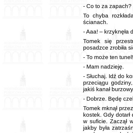
- Co to za zapach?
To chyba rozkłada
ścianach.
- Aaa! – krzyknęła 
Tomek się przest
posadzce zrobiła się
- To może ten tunel!
- Mam nadzieję.
- Słuchaj. Idź do k
przeciągu godziny,
jakiś kanał burzowy
- Dobrze. Będę czek
Tomek mknął przez
kostek. Gdy dotarł
w suficie. Zaczął 
jakby była zatrzaś