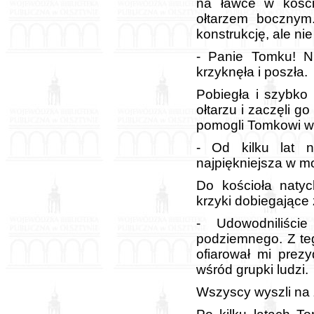
na ławce w kości
ołtarzem bocznym
konstrukcję, ale nie
- Panie Tomku! N
krzyknęła i poszła.
Pobiegła i szybko w
ołtarzu i zaczęli g
pomogli Tomkowi wy
- Od kilku lat n
najpiękniejsza w m
Do kościoła natyc
krzyki dobiegające
- Udowodniliście
podziemnego. Z te
ofiarował mi prezy
wśród grupki ludzi.
Wszyscy wyszli na