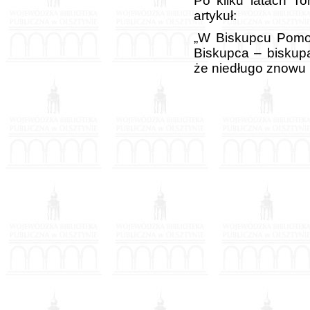
Po kilku latach T
artykuł:
„W Biskupcu Pomor
Biskupca – biskup
że niedługo znowu 