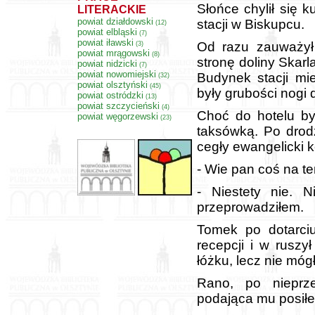
Słońce chylił się 
LITERACKIE
powiat działdowski
stacji w Biskupcu.
(12)
powiat elbląski
(7)
powiat iławski
Od razu zauważył 
(3)
powiat mrągowski
(8)
stronę doliny Skar
powiat nidzicki
(7)
powiat nowomiejski
Budynek stacji miej
(32)
powiat olsztyński
(45)
były grubości nogi 
powiat ostródzki
(13)
powiat szczycieński
(4)
Choć do hotelu by
powiat węgorzewski
(23)
taksówką. Po drod
cegły ewangelicki k
- Wie pan coś na te
- Niestety nie. N
przeprowadziłem.
Tomek po dotarciu
recepcji i w ruszy
łóżku, lecz nie móg
Rano, po nieprze
podająca mu posiłe