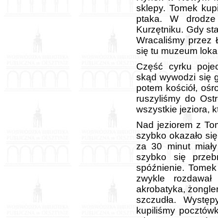
sklepy. Tomek kupi
ptaka. W drodze
Kurzętniku. Gdy sta
Wracaliśmy przez Ł
się tu muzeum loka
Część cyrku poje
skąd wywodzi się 
potem kościół, ośr
ruszyliśmy do Ost
wszystkie jeziora, 
Nad jeziorem z Tom
szybko okazało się,
za 30 minut miały
szybko się przebr
spóźnienie. Tomek
zwykle rozdawał 
akrobatyka, żongler
szczudła. Występ
kupiliśmy pocztówk