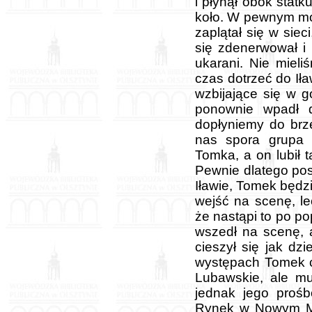
i płynął obok stat
koło. W pewnym mo
zaplątał się w siec
się zdenerwował i 
ukarani. Nie miel
czas dotrzeć do Ił
wzbijające się w g
ponownie wpadł 
dopłyniemy do brz
nas spora grupa d
Tomka, a on lubił t
Pewnie dlatego pos
Iławie, Tomek będz
wejść na scenę, l
że nastąpi to po p
wszedł na scenę, 
cieszył się jak dz
występach Tomek c
Lubawskie, ale mu
jednak jego prośb
Rynek w Nowym Mie