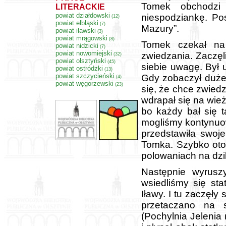
Tomek obchodzi 
LITERACKIE
powiat działdowski
niespodziankę. Po
(12)
powiat elbląski
(7)
Mazury”.
powiat iławski
(3)
powiat mrągowski
(8)
Tomek czekał na 
powiat nidzicki
(7)
powiat nowomiejski
zwiedzania. Zaczę
(32)
powiat olsztyński
(45)
siebie uwagę. Był u
powiat ostródzki
(13)
powiat szczycieński
Gdy zobaczył duże
(4)
powiat węgorzewski
(23)
się, że chce zwied
wdrapał się na wie
bo każdy bał się 
mogliśmy kontynuo
przedstawiła swoj
Tomka. Szybko otoc
polowaniach na dzi
Następnie wyruszy
wsiedliśmy się st
Iławy. I tu zaczęł
przetaczano na s
(Pochylnia Jelenia