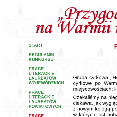
START
REGULAMIN
KONKURSU
PRACE
LITERACKIE
Grupa cyrkowa ,,H
LAUREATÓW
cyrkowe po Warm
WOJEWÓDZKICH
miejscowościach: Ił
PRACE
Czekaliśmy na nie
LITERACKIE
LAUREATÓW
ciekawa, jak wyglą
POWIATOWYCH
z nowym kolegą prz
w których jest boh
PRACE