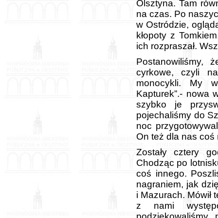
Olsztyna. Tam rów
na czas. Po naszyc
w Ostródzie, ogląd
kłopoty z Tomkiem
ich rozpraszał. Wsz
Postanowiliśmy, 
cyrkowe, czyli na
monocykli. My w 
Kapturek”.- nowa w
szybko je przysw
pojechaliśmy do Sz
noc przygotowywal
On też dla nas coś 
Zostały cztery g
Chodząc po lotnis
coś innego. Poszl
nagraniem, jak dzi
i Mazurach. Mówił t
z nami występ
podziękowaliśmy