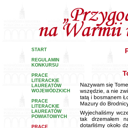
START
REGULAMIN
KONKURSU
T
PRACE
LITERACKIE
Nazywam się Tomek
LAUREATÓW
wszędzie, a nie zwi
WOJEWÓDZKICH
tatą i bosmanem Ł
PRACE
Mazury do Brodnic
LITERACKIE
LAUREATÓW
Wyjechaliśmy wcze
POWIATOWYCH
tak drzemałem n
dotarliśmy około dz
PRACE