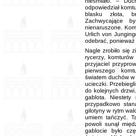
nieśmiało. – Du
odpowiedział komtur
blasku złota, b
Zachwycające by
nienaruszone. Komt
Urlich von Jungin
odebrać, ponieważ 
Nagle zrobiło się 
rycerzy, komturów
przyjaciel przypro
pierwszego komtu
światem duchów w 
ucieczki. Przebiegl
do kolejnych drzwi
gablota. Niestety
przypadkowo staną
gilotyny w rytm walc
umiem tańczyć. T
powoli sunął międ
gablocie było cz