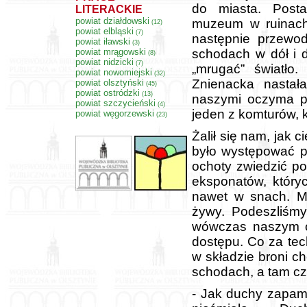
do miasta. Post
LITERACKIE
powiat działdowski
muzeum w ruinach
(12)
powiat elbląski
(7)
następnie przewo
powiat iławski
(3)
powiat mrągowski
schodach w dół i d
(8)
powiat nidzicki
(7)
„mrugać” światło.
powiat nowomiejski
(32)
Znienacka nastał
powiat olsztyński
(45)
powiat ostródzki
(13)
naszymi oczyma po
powiat szczycieński
(4)
jeden z komturów, 
powiat węgorzewski
(23)
Żalił się nam, jak c
było występować p
ochoty zwiedzić po
eksponatów, któryc
nawet w snach. Mi
żywy. Podeszliśmy
wówczas naszym o
dostępu. Co za tec
w składzie broni c
schodach, a tam cz
- Jak duchy zapami