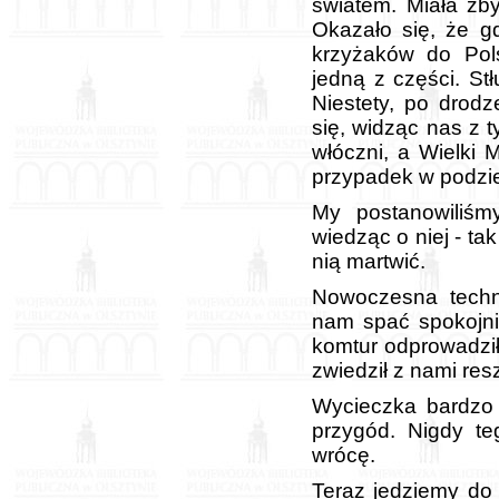
światem. Miała zby
Okazało się, że g
krzyżaków do Pols
jedną z części. St
Niestety, po drodz
się, widząc nas z t
włóczni, a Wielki 
przypadek w podzi
My postanowiliśm
wiedząc o niej - ta
nią martwić.
Nowoczesna techn
nam spać spokojni
komtur odprowadził
zwiedził z nami res
Wycieczka bardzo 
przygód. Nigdy t
wrócę.
Teraz jedziemy do 