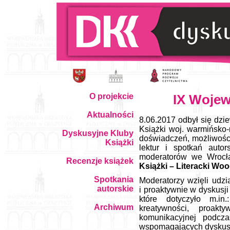
O projekcie
IX Wojew
Aktualności
8.06.2017 odbył się dz
Książki woj. warmińsko-
Dyskusyjne Kluby
doświadczeń, możliwości
Książki
lektur i spotkań auto
moderatorów we Wroc
Recenzje książek
Książki – Literacki Wo
Spotkania
Moderatorzy wzięli udz
autorskie
i proaktywnie w dyskusj
które dotyczyło m.in
Archiwum
kreatywności, proakt
komunikacyjnej podcz
wspomagających dyskus