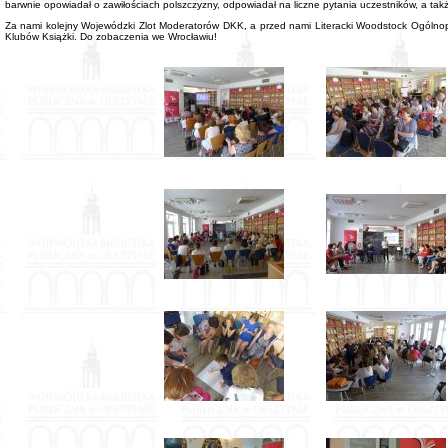
barwnie opowiadał o zawiłościach polszczyzny, odpowiadał na liczne pytania uczestników, a takż
Za nami kolejny Wojewódzki Zlot Moderatorów DKK, a przed nami Literacki Woodstock Ogólnop
Klubów Książki. Do zobaczenia we Wrocławiu!