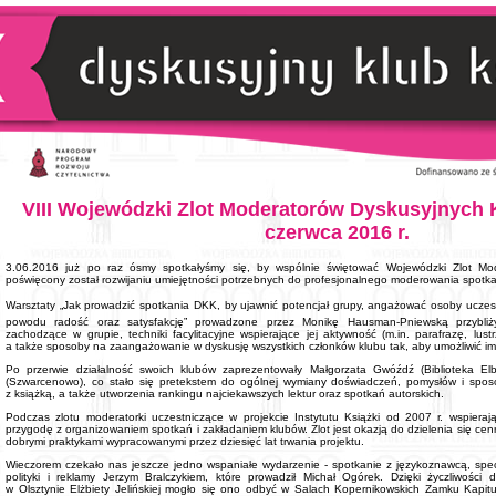
VIII Wojewódzki Zlot Moderatorów Dyskusyjnych 
czerwca 2016 r.
3.06.2016 już po raz ósmy spotkałyśmy się, by wspólnie świętować Wojewódzki Zlot Mo
poświęcony został rozwijaniu umiejętności potrzebnych do profesjonalnego moderowania spotk
Warsztaty „Jak prowadzić spotkania DKK, by ujawnić potencjał grupy, angażować osoby uczest
powodu radość oraz satysfakcję” prowadzone przez Monikę Hausman-Pniewską przybliż
zachodzące w grupie, techniki facylitacyjne wspierające jej aktywność (m.in. parafrazę, lust
a także sposoby na zaangażowanie w dyskusję wszystkich członków klubu tak, aby umożliwić im
Po przerwie działalność swoich klubów zaprezentowały Małgorzata Gwóźdź (Biblioteka El
(Szwarcenowo), co stało się pretekstem do ogólnej wymiany doświadczeń, pomysłów i spos
z książką, a także utworzenia rankingu najciekawszych lektur oraz spotkań autorskich.
Podczas zlotu moderatorki uczestniczące w projekcie Instytutu Książki od 2007 r. wspieraj
przygodę z organizowaniem spotkań i zakładaniem klubów. Zlot jest okazją do dzielenia się c
dobrymi praktykami wypracowanymi przez dziesięć lat trwania projektu.
Wieczorem czekało nas jeszcze jedno wspaniałe wydarzenie - spotkanie z językoznawcą, specj
polityki i reklamy Jerzym Bralczykiem, które prowadził Michał Ogórek. Dzięki życzliwości
w Olsztynie Elżbiety Jelińskiej mogło się ono odbyć w Salach Kopernikowskich Zamku Kapituł