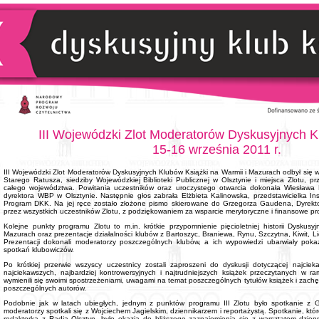
III Wojewódzki Zlot Moderatorów Dyskusyjnych K
15-16 września 2011 r.
III Wojewódzki Zlot Moderatorów Dyskusyjnych Klubów Książki na Warmii i Mazurach odbył się w
Starego Ratusza, siedziby Wojewódzkiej Biblioteki Publicznej w Olsztynie i miejsca Zlotu, 
całego województwa. Powitania uczestników oraz uroczystego otwarcia dokonała Wiesława 
dyrektora WBP w Olsztynie. Następnie głos zabrała Elżbieta Kalinowska, przedstawicielka In
Program DKK. Na jej ręce zostało złożone pismo skierowane do Grzegorza Gaudena, Dyrektor
przez wszystkich uczestników Zlotu, z podziękowaniem za wsparcie merytoryczne i finansowe pro
Kolejne punkty programu Zlotu to m.in. krótkie przypomnienie pięcioletniej historii Dyskus
Mazurach oraz prezentacje działalności klubów z Bartoszyc, Braniewa, Rynu, Szczytna, Kiwit, L
Prezentacji dokonali moderatorzy poszczególnych klubów, a ich wypowiedzi ubarwiały pokaz
spotkań klubowiczów.
Po krótkiej przerwie wszyscy uczestnicy zostali zaproszeni do dyskusji dotyczącej najcie
najciekawszych, najbardziej kontrowersyjnych i najtrudniejszych książek przeczytanych w 
wymienili się swoimi spostrzeżeniami, uwagami na temat poszczególnych tytułów książek i zachę
poszczególnych autorów.
Podobnie jak w latach ubiegłych, jednym z punktów programu III Zlotu było spotkanie z
moderatorzy spotkali się z Wojciechem Jagielskim, dziennikarzem i reportażystą. Spotkanie, kt
redaktorka z Radia Olsztyn, było okazją do bliższego zaznajomienia się z warsztatem dzienn