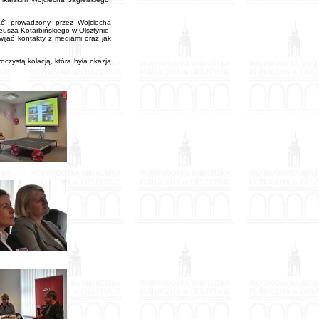
cać” prowadzony przez Wojciecha
deusza Kotarbińskiego w Olsztynie.
wijać kontakty z mediami oraz jak
czystą kolacją, która była okazją