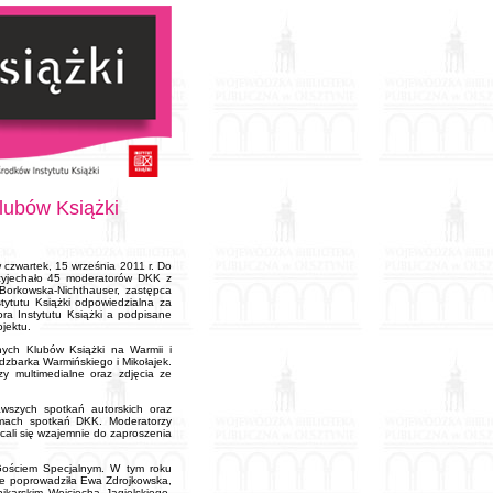
lubów Książki
 czwartek, 15 września 2011 r. Do
przyjechało 45 moderatorów DKK z
Borkowska-Nichthauser, zastępca
stytutu Książki odpowiedzialna za
a Instytutu Książki a podpisane
jektu.
yjnych Klubów Książki na Warmii i
idzbarka Warmińskiego i Mikołajek.
y multimedialne oraz zdjęcia ze
kawszych spotkań autorskich oraz
ramach spotkań DKK. Moderatorzy
cali się wzajemnie do zaproszenia
 Gościem Specjalnym. W tym roku
óre poprowadziła Ewa Zdrojkowska,
ikarskim Wojciecha Jagielskiego,