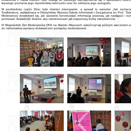
lepszego poznania jego reporterskiej twórczości oraz do zdobycia jego autografu.
W poobiedniej części Zlotu było również intensywnie, a sprawił to warsztat „Jak zachę
Szalkiewicza, wykładowcę w Olsztyńskiej Wyższej Szkole Informatyki i Zarządzania im. Prof. Ta
Moderatorzy dowiedzieli się, jak sprawnie konstruować informację prasową, jak nawiązać i roz
promować działalność klubów, aby zainteresować jak najszerszą liczbę mieszkańców.
III Wojewódzki Zlot Moderatorów DKK na Warmii i Mazurach zakończył się późnym wieczorem uro
do nieformalnej wymiany doświadczeń pomiędzy moderatorami.