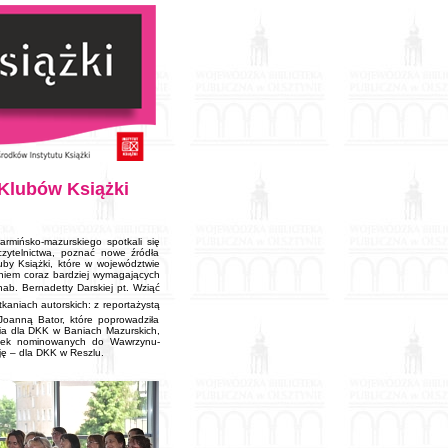
Klubów Książki
rmińsko-mazurskiego spotkali się
czytelnictwa, poznać nowe źródła
uby Książki, które w województwie
aniem coraz bardziej wymagających
ab. Bernadetty Darskiej pt. Wziąć
tkaniach autorskich: z reportażystą
Joanną Bator, które poprowadziła
ia dla DKK w Baniach Mazurskich,
siążek nominowanych do Wawrzynu-
ję – dla DKK w Reszlu.