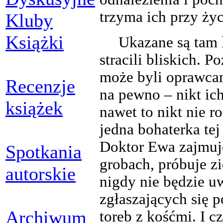
trzyma ich przy życ
Kluby
Książki
Ukazane są tam 
stracili bliskich. 
może byli oprawcam
Recenzje
na pewno – nikt ich 
książek
nawet to nikt nie ro
jedna bohaterka te
Doktor Ewa zajmuj
Spotkania
grobach, próbuje zi
autorskie
nigdy nie będzie 
zgłaszających się p
Archiwum
toreb z kośćmi. I c