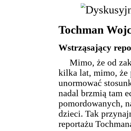
Tochman Wojci
Wstrząsający rep
Mimo, że od zak
kilka lat, mimo, ż
unormować stosunk
nadal brzmią tam 
pomordowanych, nad
dzieci. Tak przyna
reportażu Tochman