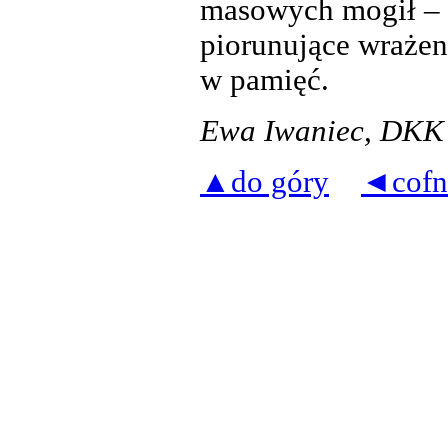
masowych mogił – n
piorunujące wrażen
w pamięć.
Ewa Iwaniec, DK
▲do góry
◄cofn