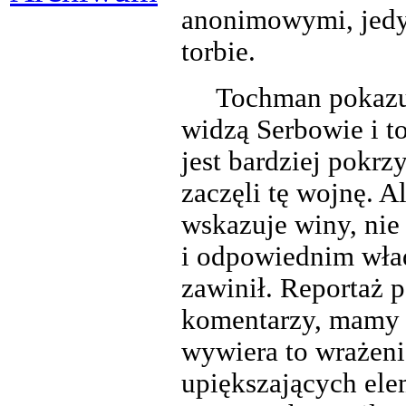
anonimowymi, jedy
torbie.
Tochman pokazuj
widzą Serbowie i t
jest bardziej pokrzy
zaczęli tę wojnę. A
wskazuje winy, ni
i odpowiednim wła
zawinił. Reportaż 
komentarzy, mamy t
wywiera to wrażenie
upiększających elem