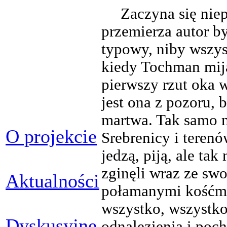
Zaczyna się niep
przemierza autor b
typowy, niby wszys
kiedy Tochman mija
pierwszy rzut oka 
jest ona z pozoru, 
martwa. Tak samo m
O projekcie
Srebrenicy i teren
jedzą, piją, ale ta
zginęli wraz ze sw
Aktualności
połamanymi kośćmi
wszystko, wszystko
Dyskusyjne
odnalezienia i poch