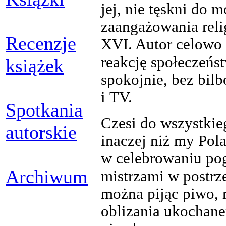
jej, nie tęskni do
zaangażowania reli
Recenzje
XVI. Autor celowo
reakcję społeczeńs
książek
spokojnie, bez bil
i TV.
Spotkania
Czesi do wszystkie
autorskie
inaczej niż my Pola
w celebrowaniu pog
Archiwum
mistrzami w postrze
można pijąc piwo, 
oblizania ukochane