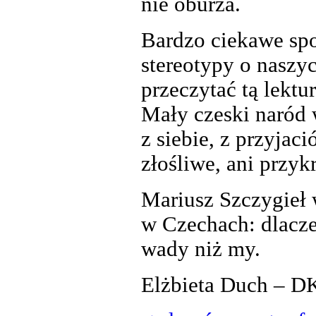
nie oburza.
Bardzo ciekawe spo
stereotypy o naszy
przeczytać tą lektu
Mały czeski naród w
z siebie, z przyjació
złośliwe, ani przykr
Mariusz Szczygieł 
w Czechach: dlacz
wady niż my.
Elżbieta Duch – 