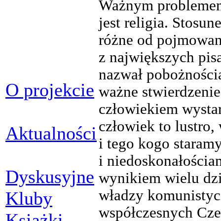
Ważnym problemem, 
jest religia. Stosu
różne od pojmowan
z największych pis
nazwał pobożnością
O projekcie
ważne stwierdzenie
człowiekiem wystar
człowiek to lustro,
Aktualności
i tego kogo staram
i niedoskonałościami
Dyskusyjne
wynikiem wielu dzi
władzy komunistyc
Kluby
współczesnych Czec
Książki