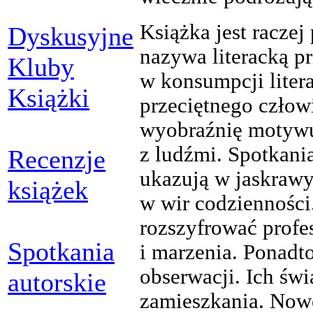
Książka jest racze
Dyskusyjne
nazywa literacką p
Kluby
w konsumpcji liter
Książki
przeciętnego człow
wyobraźnię motywu
z ludźmi. Spotkania
Recenzje
ukazują w jaskrawy
książek
w wir codzienności
rozszyfrować profe
Spotkania
i marzenia. Ponadt
obserwacji. Ich świ
autorskie
zamieszkania. Now