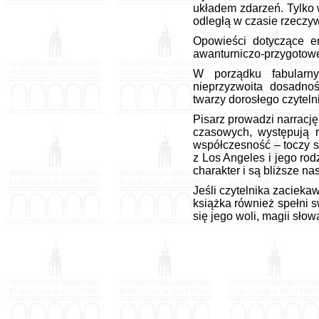
układem zdarzeń. Tylko
odległą w czasie rzeczy
Opowieści dotyczące em
awanturniczo-przygotowe
W porządku fabularn
nieprzyzwoita dosadno
twarzy dorosłego czyteln
Pisarz prowadzi narrację
czasowych, występują r
współczesność – toczy s
z Los Angeles i jego ro
charakter i są bliższe nas
Jeśli czytelnika zacieka
książka również spełni 
się jego woli, magii sło