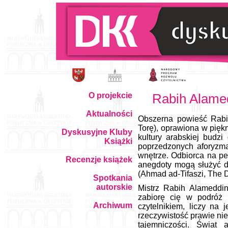
O projekcie
Rabih Alamed
Aktualności
Obszerna powieść Rabi
Torę), oprawiona w pię
Dyskusyjne Kluby
kultury arabskiej budzi
Książki
poprzedzonych aforyzma
wnętrze. Odbiorca na pe
Recenzje książek
anegdoty mogą służyć do
(Ahmad ad-Tifaszi, The D
Spotkania
autorskie
Mistrz Rabih Alameddin
zabiorę cię w podróż 
Archiwum
czytelnikiem, liczy na 
rzeczywistość prawie ni
tajemniczości. Świat 