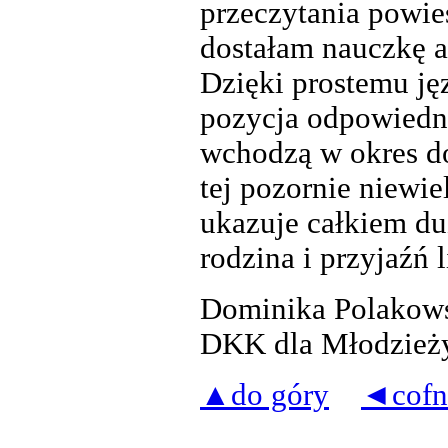
przeczytania powie
dostałam nauczkę a
Dzięki prostemu j
pozycja odpowiedni
wchodzą w okres do
tej pozornie niewie
ukazuje całkiem du
rodzina i przyjaźń l
Dominika Polakows
DKK dla Młodzieży
▲do góry
◄cofn