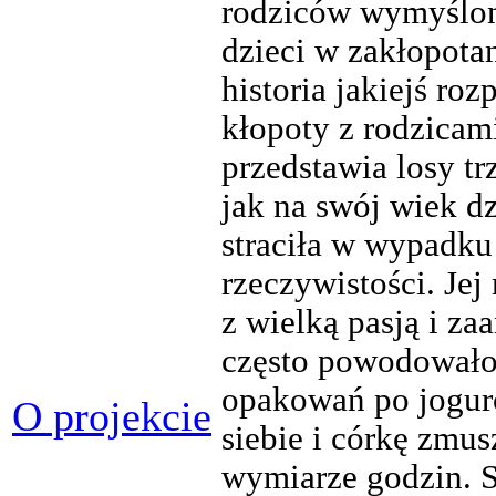
rodziców wymyślon
dzieci w zakłopota
historia jakiejś roz
kłopoty z rodzicami
przedstawia losy tr
jak na swój wiek d
straciła w wypadku 
rzeczywistości. Je
z wielką pasją i z
często powodowało
opakowań po jogurc
O projekcie
siebie i córkę zmu
wymiarze godzin. S