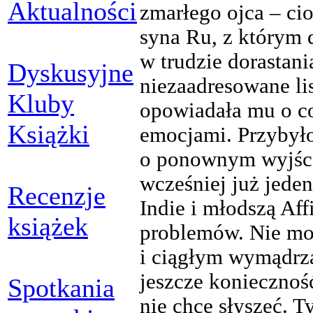
Aktualności
zmarłego ojca – cioc
syna Ru, z którym 
w trudzie dorastani
Dyskusyjne
niezaadresowane li
Kluby
opowiadała mu o co
Książki
emocjami. Przybyło
o ponownym wyjściu
wcześniej już jeden
Recenzje
Indie i młodszą Aff
książek
problemów. Nie moż
i ciągłym wymądrz
jeszcze konieczno
Spotkania
nie chce słyszeć. 