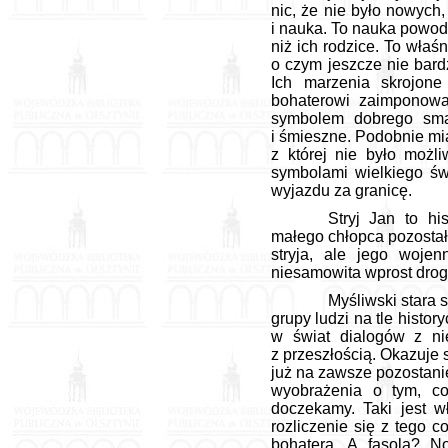
nic, że nie było nowych,
i nauka. To nauka powodo
niż ich rodzice. To właś
o czym jeszcze nie bard
Ich marzenia skrojon
bohaterowi zaimponował
symbolem dobrego sma
i śmieszne. Podobnie mia
z której nie było możl
symbolami wielkiego św
wyjazdu za granicę.
Stryj Jan to hi
małego chłopca pozostało
stryja, ale jego woje
niesamowita wprost dro
Myśliwski stara 
grupy ludzi na tle hist
w świat dialogów z ni
z przeszłością. Okazuje s
już na zawsze pozostani
wyobrażenia o tym, co
doczekamy. Taki jest wł
rozliczenie się z tego 
bohatera. A fasola? N