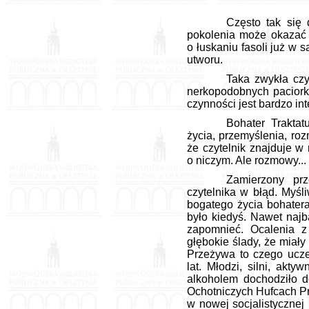
Często tak się 
pokolenia może okazać 
o łuskaniu fasoli już w
utworu.
Taka zwykła czy
nerkopodobnych paciorkó
czynności jest bardzo in
Bohater Trakta
życia, przemyślenia, ro
że czytelnik znajduje w
o niczym. Ale rozmowy...
Zamierzony pr
czytelnika w błąd. Myśl
bogatego życia bohatera
było kiedyś. Nawet najb
zapomnieć. Ocalenia z
głębokie ślady, że miały
Przeżywa to czego ucze
lat. Młodzi, silni, akt
alkoholem dochodziło do
Ochotniczych Hufcach P
w nowej socjalistycznej 