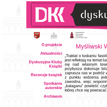
O projekcie
Myśliwski W
Aktualności
„Traktat o łuskaniu faso
jest refleksją na temat 
Dyskusyjne Kluby
się nad własnym lose
Książki
przybysza dokonuje bil
zaprasza nas w podróż w
Recenzje książek
z punktu widzenia je
zawodna, więc wspomn
Spotkania
„bałaganu” powieść czyt
autorskie
której chce się powracać
Archiwum