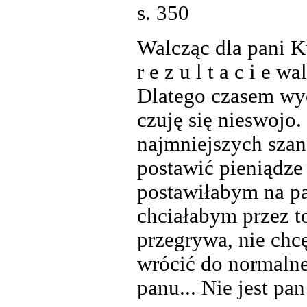
s. 350
Walcząc dla pani 
r e z u l t a c i e 
Dlatego czasem wyc
czuję się nieswojo.
najmniejszych szan
postawić pieniądze 
postawiłabym na pa
chciałabym przez t
przegrywa, nie chcę
wrócić do normaln
panu... Nie jest pa