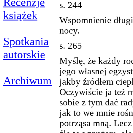
Recenzje
s. 244
książek
Wspomnienie długie
nocy.
Spotkania
s. 265
autorskie
Myślę, że każdy ro
jego własnej egzyste
Archiwum
jakby źródłem ciepł
Oczywiście ja też 
sobie z tym dać ra
jak to we mnie rośn
potrząsa mną. Lecz