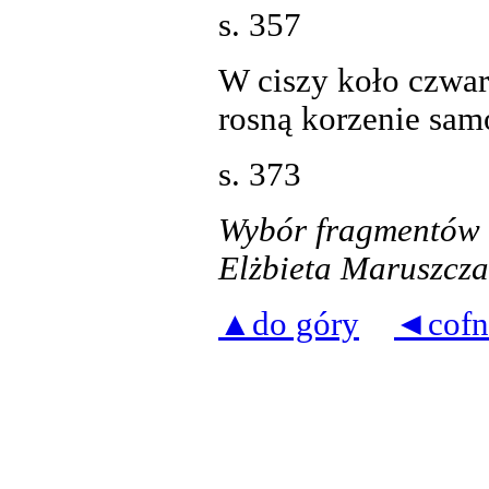
s. 357
W ciszy koło czwar
rosną korzenie sam
s. 373
Wybór fragmentów
Elżbieta Maruszcz
▲do góry
◄cofn