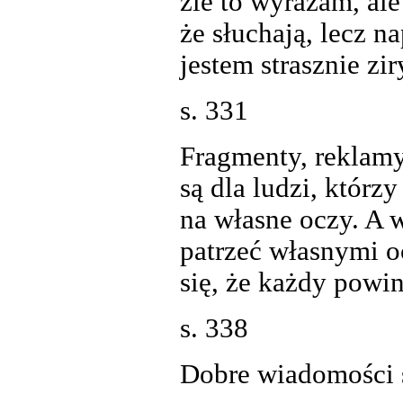
źle to wyrażam, ale
że słuchają, lecz n
jestem strasznie zi
s. 331
Fragmenty, reklamy,
są dla ludzi, którz
na własne oczy. A w
patrzeć własnymi 
się, że każdy powin
s. 338
Dobre wiadomości 