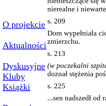
niebieszczące się w
nierealne i niewart
s. 209
O projekcie
Dom wypełniała cic
zmierzchu.
Aktualności
s. 213
Dyskusyjne
(w poczekalni szpit
doznał stężenia poś
Kluby
s. 225
Książki
...sen nadszedł od r