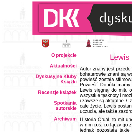
O projekcie
Lewis 
Aktualności
Autor znany jest przede 
bohaterowie znani są ws
Dyskusyjne Kluby
powieść została sfilmow
Książki
Powieść Dopóki mamy tw
Lewis sięgnął do mitu
Recenzje książek
wszystkie tęsknoty i możl
i zawsze są aktualne. Cz
Spotkania
całe życie. Lewis postan
autorskie
uczucia, ale także zazdr
Archiwum
Historia Orual, to mit 
w nim coś, co łączy go z 
jednak pozostają taki