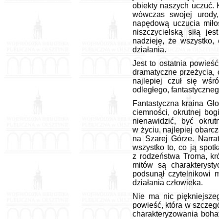
obiekty naszych uczuć. K
wówczas swojej urody, 
napędową uczucia miłoś
niszczycielską siłą je
nadzieję, że wszystko, 
działania.
Jest to ostatnia powieś
dramatyczne przeżycia, 
najlepiej czuł się wś
odległego, fantastyczneg
Fantastyczna kraina Glo
ciemności, okrutnej bog
nienawidzić, być okru
w życiu, najlepiej obarc
na Szarej Górze. Narra
wszystko to, co ją spot
z rodzeństwa Troma, kr
mitów są charakteryst
podsunął czytelnikowi 
działania człowieka.
Nie ma nic piękniejszeg
powieść, która w szczeg
charakteryzowania bohat