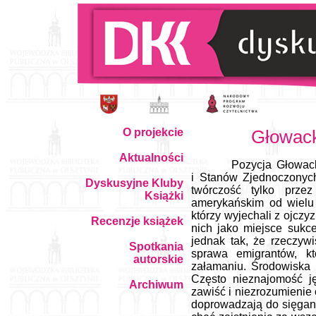
O projekcie
Głowack
Aktualności
Pozycja Głowack
i Stanów Zjednoczonyc
Dyskusyjne Kluby
twórczość tylko prze
Książki
amerykańskim od wielu l
którzy wyjechali z ojczy
Recenzje książek
nich jako miejsce sukc
jednak tak, że rzeczyw
Spotkania
sprawa emigrantów, kt
autorskie
załamaniu. Środowiska d
Często nieznajomość jęz
Archiwum
zawiść i niezrozumienie 
doprowadzają do sięgania