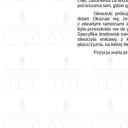
chęć zaistnienia za wsz
pocieszania tam, gdzie g
Głowacki próbu
dotarł. Okazuje się, 
z otwartymi ramionami 
była przeszkoda nie do 
Specyfika środowisk na
stworzyła enklawy, z 
płaszczyzna, na której li
Pozycja warta pr