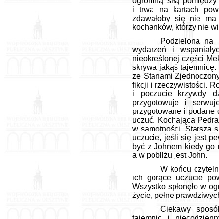
ogromną siłą pomiędzy 
i trwa na kartach pow
zdawałoby się nie ma 
kochanków, którzy nie wi
Podzielona na 
wydarzeń i wspaniałyc
nieokreślonej części Mek
skrywa jakąś tajemnicę. 
ze Stanami Zjednoczony
fikcji i rzeczywistości. 
i poczucie krzywdy dz
przygotowuje i serwuje
przygotowane i podane 
uczuć. Kochająca Pedra
w samotności. Starsza s
uczucie, jeśli się jest 
być z Johnem kiedy go n
a w pobliżu jest John.
W końcu czytelni
ich gorące uczucie po
Wszystko spłonęło w ogn
życie, pełne prawdziwych
Ciekawy sposób 
tajemnic i niecodzie