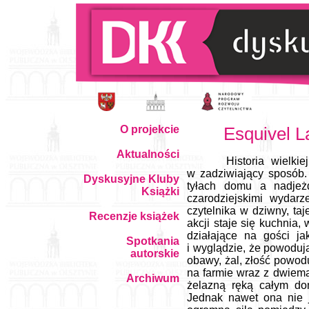
O projekcie
Esquivel L
Aktualności
Historia wielki
w zadziwiający sposób
Dyskusyjne Kluby
tyłach domu a nadjeż
Książki
czarodziejskimi wydarz
czytelnika w dziwny, taj
Recenzje książek
akcji staje się kuchnia
działające na gości j
Spotkania
i wyglądzie, że powodują
autorskie
obawy, żal, złość powodu
na farmie wraz z dwiema
Archiwum
żelazną ręką całym do
Jednak nawet ona nie je