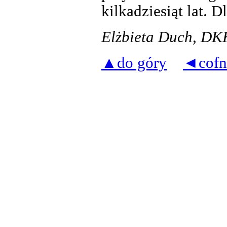
kilkadziesiąt lat. D
Elżbieta Duch, D
▲do góry
◄cofn