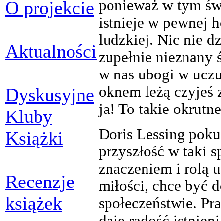
ponieważ w tym świ
O projekcie
istnieje w pewnej 
ludzkiej. Nic nie dz
Aktualności
zupełnie nieznany ś
w nas ubogi w uczuc
oknem leżą czyjeś 
Dyskusyjne
ja! To takie okrutn
Kluby
Doris Lessing poku
Książki
przyszłość w taki s
znaczeniem i rolą 
Recenzje
miłości, chce być 
książek
społeczeństwie. Pra
daje radość istnien