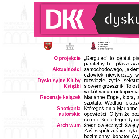
O projekcie
„Gargulec” to debiut p
paralelnych płaszc
Aktualności
samochodowego, jakiemu
człowiek niewierzący 
Dyskusyjne Kluby
rozwiązłe życie seksu
Książki
słowem grzesznik. To osta
wokół winy i odkupienia
Recenzje książek
Marianne Engel, która, 
szpitala. Według lekar
Spotkania
Któregoś dnia Marianne 
autorskie
opowieści. O tym że poz
razem. Snuje legendy rod
Archiwum
średniowiecznych świętyc
Zaś współcześnie była 
bezimienny bohater (w