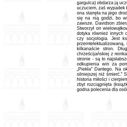
gargulca) obdarza ją uc
uczuciem, zaś wypadek by
ona stanęła na jego dro
się na nią godzi, bo w
zawsze. Davidson zbiera
Stworzył on wielowątkow
dotyka również innych d
czy socjologia. Jest k
przeintelektualizowaną,
kilkanaście stron. Dłu
chrześcijańskiej z rein
stronie - są to najsłabs
odkupienia win za pomo
„Piekła” Dantego. Na o
silniejszej niż śmierć.” 
historia miłości i cierp
zbyt rozciągnięta (ksią
godna polecenia dla osó