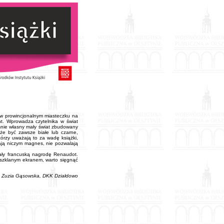
j w prowincjonalnym miasteczku na
nt. Wprowadza czytelnika w świat
śnie własny mały świat zbudowany
że być zawsze białe lub czarne,
tórzy uważają to za wadę książki,
ągają niczym magnes, nie pozwalają
mały francuską nagrodę Renaudot.
szklanym ekranem, warto sięgnąć
Zuzia Gąsowska, DKK Działdowo