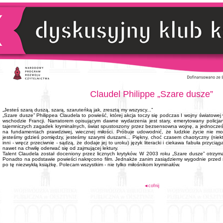
Claudel Philippe „Szare dusze”
„Jesteś szarą duszą, szarą, szaruteńką jak, zresztą my wszyscy...”
„Szare dusze” Philippea Claudela to powieść, której akcja toczy się podczas I wojny światowe
wschodzie Francji. Narratorem opisującym dawne wydarzenia jest stary, emerytowany policja
tajemniczych zagadek kryminalnych, świat spustoszony przez bezsensowna wojnę, a jednocze
na fundamentach prawdziwej, wiecznej miłości. Próbuje udowodnić, że ludzkie życie nie mo
jesteśmy gdzieś pomiędzy, jesteśmy szarymi duszami... Piękny, choć czasem chaotyczny (niek
inni - wręcz przeciwnie - sądzą, że dodaje jej to uroku) język literacki i ciekawa fabuła przyci
nawet na chwilę oderwać się od zajmującej lektury.
Talent Claudela został doceniony przez licznych krytyków. W 2003 roku „Szare dusze” otrzy
Ponadto na podstawie powieści nakręcono film. Jednakże zanim zasiądziemy wygodnie przed 
po tę niezwykłą książkę. Polecam wszystkim - nie tylko miłośnikom kryminałów.
◄cofnij