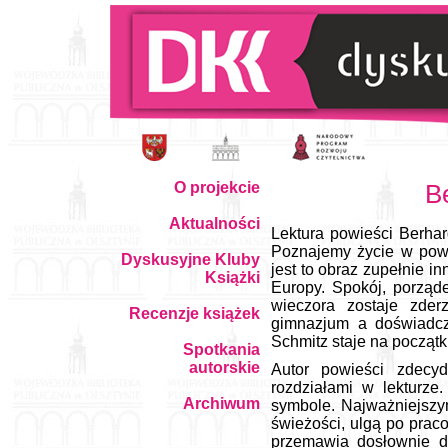
O projekcie
B
Aktualności
Lektura powieści Berha
Poznajemy życie w pow
Dyskusyjne Kluby
jest to obraz zupełnie i
Książki
Europy. Spokój, porząd
wieczora zostaje zde
Recenzje książek
gimnazjum a doświadcz
Schmitz staje na począt
Spotkania
autorskie
Autor powieści zdecy
rozdziałami w lekturz
Archiwum
symbole. Najważniejszym
świeżości, ulgą po prac
przemawia dosłownie do