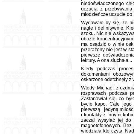
niedoświadczonego chł
uczucia z przebywania 
młodzieńcze uczucie do 
Wydawało by się, że ni
nagle i definitywnie. K
szoku. Nic nie wskazywa
obozie koncentracyjnym.
ma osądzić o winie osk
przerażony nie jest w s
pierwsze doświadczenia
lektury. A ona słuchała...
Kiedy podczas proce
dokumentami obozowymi
oskarżone odetchnęły z 
Wtedy Michael zrozumia
rozprawach podczas p
Zastanawiał się, co by
bycie kapo. Całe jego 
pierwszą i jedyną miłośc
i kontakty z innymi kobi
zaczął wysyłać jej do 
magnetofonowych. Bez s
wiedziała kto czyta. Na