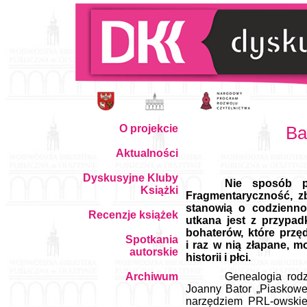
O projekcie
Ba
Aktualności
Dyskusyjne Kluby
Nie sposób pr
Książki
Fragmentaryczność, z
stanowią o codzienno
Recenzje książek
utkana jest z przypad
bohaterów, które przęd
Spotkania
i raz w nią złapane, m
autorskie
historii i płci.
Archiwum
Genealogia rod
Joanny Bator „Piaskowe
narzędziem PRL-owskiej