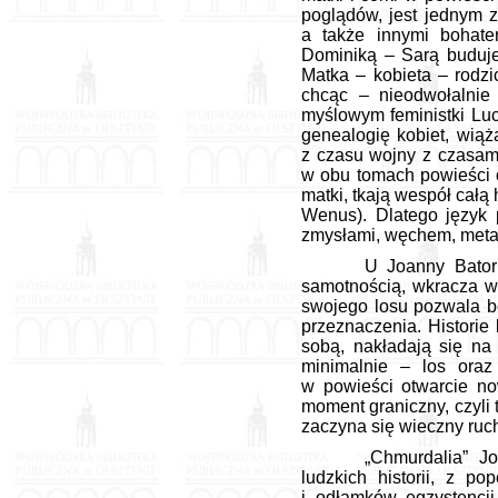
poglądów, jest jednym z
a także innymi bohate
Dominiką – Sarą buduje 
Matka – kobieta – rodzi
chcąc – nieodwołalnie
myślowym feministki Luc
genealogię kobiet, wiąż
z czasu wojny z czasami
w obu tomach powieści o
matki, tkają wespół całą
Wenus). Dlatego język 
zmysłami, węchem, metaf
U Joanny Bator 
samotnością, wkracza w
swojego losu pozwala bo
przeznaczenia. Historie
sobą, nakładają się na 
minimalnie – los oraz
w powieści otwarcie nowe
moment graniczny, czyli
zaczyna się wieczny ruch
„Chmurdalia” J
ludzkich historii, z p
i odłamków egzystencji