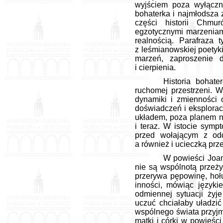
wyjściem poza wyłączno
bohaterka i najmłodsza 
części historii Chmu
egzotycznymi marzeniami
realnością. Parafraza 
z leśmianowskiej poetyk
marzeń, zaproszenie 
i cierpienia.
Historia bohate
ruchomej przestrzeni. 
dynamiki i zmienności 
doświadczeń i eksploracj
układem, poza planem na
i teraz. W istocie sym
przed wołającym z odd
a również i ucieczką pr
W powieści Joann
nie są wspólnotą przeży
przerywa pępowinę, hoł
inności, mówiąc język
odmiennej sytuacji żyj
uczuć chciałaby uładzić
wspólnego świata przyjm
matki i córki w powieśc