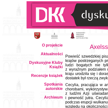
O projekcie
Axelss
Aktualności
Powieść szwedzkiej pis
krajów postrzeganych pr
Dyskusyjne Kluby
ludzi bogatych nie ty
Książki
z wyraźnym podziałem n
kraju urodziła się i do
Recenzje książek
dostatek był rzeczą zwykł
Spotkania
Cecylia, pracująca w a
autorskie
chorobami, wykorzystywa
z ludźmi Azji uświadami
Archiwum
i pewność jutra. Cecyl
podczas erupcji wulkanu.
względu na okoliczności