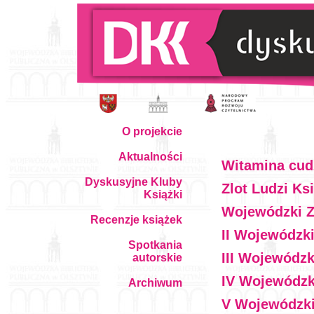
O projekcie
Aktualności
Witamina cud
Dyskusyjne Kluby
Zlot Ludzi Ks
Książki
Wojewódzki Z
Recenzje książek
II Wojewódzk
Spotkania
III Wojewódz
autorskie
IV Wojewódzk
Archiwum
V Wojewódzki