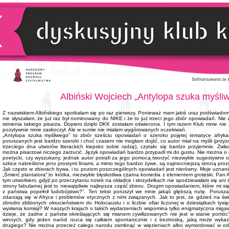
Albiński Wojciech „Antylopa szuka myśli
Z nazwiskiem Albińskiego spotkałam się po raz pierwszy. Ponieważ mam jakiś uraz podświadomy
nie słyszałam, że już raz był nominowany do NIKE i że to już trzeci jego zbiór opowiadań. Ni
istnienia takiego pisarza. Dopiero dzięki DKK zostałam oświecona. I tym razem Klub mnie nie 
pozytywnie mnie zaskoczył. Ale w sumie nie miałam wygórowanych oczekiwań.
„Antylopa szuka myśliwego” to zbiór sześciu opowiadań o szeroko pojętej tematyce afryka
poruszanych jest bardzo szeroki i choć czasem nie mogłam dojść, co autor miał na myśli (przy
trzeciego dna utworów literackich kiepsko sobie radzę), czytało się bardzo przyjemnie. Zwł
można pisarzowi niczego zarzucić. Język opowiadań bardzo przypadł mi do gustu. Nie można o 
poetycki, czy wyszukany, jednak autor potrafi za jego pomocą tworzyć niezwykle sugestywne ob
szkice nakreślone jeno prostymi liniami, a mimo tego bardzo żywe, są najmocniejszą stroną proz
Jak często w zbiorach bywa, i tu poziom poszczególnych opowiadań jest nierówny. Moje uznani
„Śmierć plantatora” to krótka, niezwykle błyskotliwa czarna komedia z elementem groteski. Pan 
tym utworkiem, gdyż po przeczytaniu notek na okładce i skrzydełkach nie spodziewałam się ani tak
strony fabularnej jest to niewątpliwie najlepsza część zbioru. Drugim opowiadaniem, które mi si
z państwa popełnił ludobójstwo?”. Ten tekst poruszył we mnie jakąś głębszą nutę. Porusza 
zdarzają się w Afryce i problemów etycznych z nimi związanych. Jak to jest, że gdzieś na św
zbrodni zbliżonych okrucieństwem do Holocaustu i o liczbie ofiar liczonej w dziesiątkach tysi
wysłania komisji? W naszych krajach o takich wydarzeniach wspomina tylko enigmatyczna miga
dzieje, że żadne z państw określających się mianem cywilizowanych nie jest w stanie pomóc?
winnych, gdy jeden naród rzuca się całkiem spontanicznie i z beztroską, jaką może wyka
drugiego? Nie można przecież całego narodu zamknąć w więzieniach albo wymordować w od