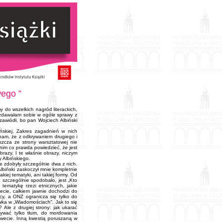
wego ”
 do wszelkich nagród literackich,
e zdawałam sobie w ogóle sprawy z
zawiódł, bo pan Wojciech Albiński
ńskiej. Zakres zagadnień w nich
znam, że z odkrywaniem drugiego i
aszcza ze strony warsztatowej nie
nim co prawda powiedzieć, że jest
razy. I te właśnie obrazy, niczym
y Albińskiego.
e zdobyły szczególnie dwa z nich.
Albiński zaskoczył mnie kompletnie
iej tematyki, ani takiej formy. Od
ę szczególnie spodobało, jest „Kto
tematykę rzezi etnicznych, jakie
iecie, całkiem jawnie dochodzi do
ęcy, a ONZ ogranicza się tylko do
wka w „Wiadomościach”. Jak to się
 Ale z drugiej strony: jak ukarać
zywać tylko tłum, do mordowania
wecie. Inną kwestią poruszaną w