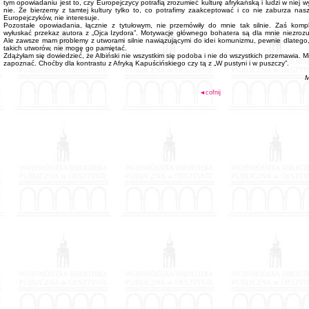
tym opowiadaniu jest to, czy Europejczycy potrafią zrozumieć kulturę afrykańską i ludzi w niej 
nie. Że bierzemy z tamtej kultury tylko to, co potrafimy zaakceptować i co nie zaburza na
Europejczyków, nie interesuje.
Pozostałe opowiadania, łącznie z tytułowym, nie przemówiły do mnie tak silnie. Zaś kompl
wyłuskać przekaz autora z „Ojca Izydora”. Motywacje głównego bohatera są dla mnie niezrozu
Ale zawsze mam problemy z utworami silnie nawiązującymi do idei komunizmu, pewnie dlatego,
takich utworów, nie mogę go pamiętać.
Zdążyłam się dowiedzieć, że Albiński nie wszystkim się podoba i nie do wszystkich przemawia. M
zapoznać. Choćby dla kontrastu z Afryką Kapuścińskiego czy tą z „W pustyni i w puszczy”.
M
◄cofnij