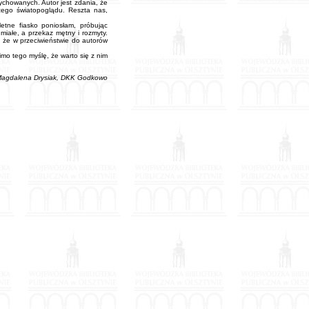
wychowanych. Autor jest zdania, że
szego światopoglądu. Reszta nas,
etne fiasko poniosłam, próbując
miałe, a przekaz mętny i rozmyty.
 że w przeciwieństwie do autorów
imo tego myślę, że warto się z nim
agdalena Drysiak, DKK Godkowo