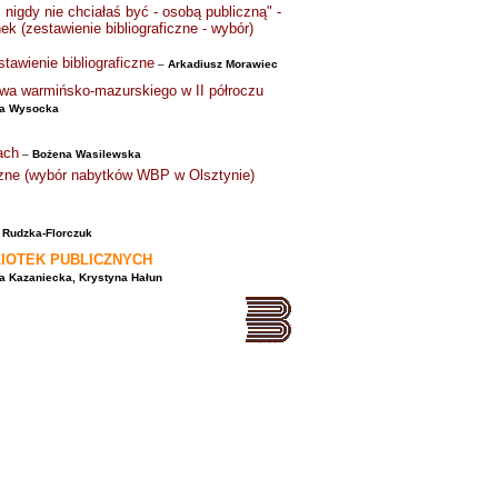
m nigdy nie chciałaś być - osobą publiczną" -
inek (zestawienie bibliograficzne - wybór)
tawienie bibliograficzne
–
Arkadiusz Morawiec
twa warmińsko-mazurskiego w II półroczu
a Wysocka
ach
–
Bożena Wasilewska
iczne (wybór nabytków WBP w Olsztynie)
 Rudzka-Florczuk
LIOTEK PUBLICZNYCH
a Kazaniecka, Krystyna Hałun