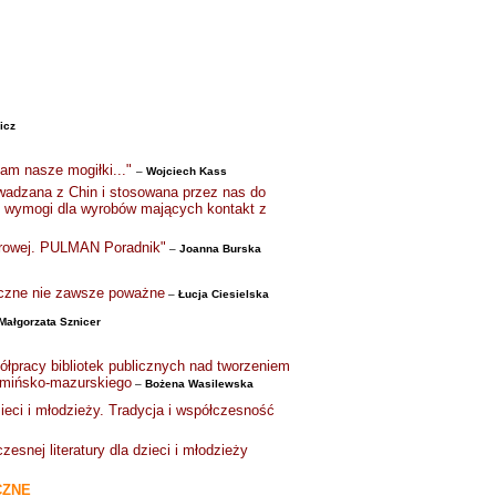
icz
 nam nasze mogiłki..."
–
Wojciech Kass
owadzana z Chin i stosowana przez nas do
ne wymogi dla wyrobów mających kontakt z
yfrowej. PULMAN Poradnik"
–
Joanna Burska
oteczne nie zawsze poważne
–
Łucja Ciesielska
Małgorzata Sznicer
łpracy bibliotek publicznych nad tworzeniem
armińsko-mazurskiego
–
Bożena Wasilewska
zieci i młodzieży. Tradycja i współczesność
esnej literatury dla dzieci i młodzieży
CZNE