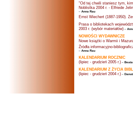
"Od tej chwili staniesz tym, ki
Noblistka 2004 r. - Elfriede Jel
–
Anna Rau
Ernst Wiechert (1887-1950). Zes
Prasa o bibliotekach wojewódz
2003 r. (wybór materiałów)
–
Ann
NOWOŚCI WYDAWNICZE
Nowe książki o Warmii i Mazur
Źródła informacyjno-bibliograf
–
Anna Rau
KALENDARIUM ROCZNIC
(lipiec - grudzień 2005 r.)
–
Beata
KALENDARIUM Z ŻYCIA BIB
(lipiec - grudzień 2004 r.)
–
Danut