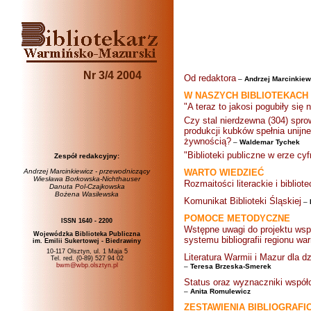
Nr 3/4 2004
Od redaktora
–
Andrzej Marcinkiew
W NASZYCH BIBLIOTEKACH
"A teraz to jakosi pogubiły się
Czy stal nierdzewna (304) spr
produkcji kubków spełnia unij
żywnością?
–
Waldemar Tychek
"Biblioteki publiczne w erze c
Zespół redakcyjny:
Andrzej Marcinkiewicz - przewodniczący
WARTO WIEDZIEĆ
Wiesława Borkowska-Nichthauser
Rozmaitości literackie i bibli
Danuta Pol-Czajkowska
Bożena Wasilewska
Komunikat Biblioteki Śląskiej
–
POMOCE METODYCZNE
ISSN 1640 - 2200
Wstępne uwagi do projektu wspó
Wojewódzka Biblioteka Publiczna
systemu bibliografii regionu w
im. Emilii Sukertowej - Biedrawiny
10-117 Olsztyn, ul. 1 Maja 5
Literatura Warmii i Mazur dla d
Tel. red. (0-89) 527 94 02
bwm@wbp.olsztyn.pl
–
Teresa Brzeska-Smerek
Status oraz wyznaczniki współcz
–
Anita Romulewicz
ZESTAWIENIA BIBLIOGRAFI