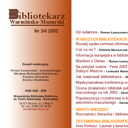
Nr 3/4 2002
Od redaktora
–
Roman Ławrynowic
W NASZYCH BIBLIOTEKACH
Rozwój społeczeństwa informa
Coś za nic?
–
Elżbieta Maruszczak
Informacja europejska w biblio
Manifest z Oeiras
–
Roman Ławryn
Zespół redakcyjny:
Na pohybel nudzie - Ferie 2003
Roman Ławrynowicz - przewodniczący
Dobrym Mieście
–
Leokadia Wawi
Wiesława Borkowska-Nichthauser
Jak świętowali bibliotekarze
Krystyna Greczycho
–
M
Bożena Wasilewska
Międzynarodowa konferencja w
Ocena działalności bibliotek 
ISSN 1640 - 2200
mazurskiego za rok 2002
–
Dzia
Wojewódzka Biblioteka Publiczna
Popularyzacja czytelnictwa w 
im. Emilii Sukertowej - Biedrawiny
warmińsko-mazurskiego
–
Danut
10-117 Olsztyn, ul. 1 Maja 5
Tel. red. (0-89) 527 94 02
WARTO WIEDZIEĆ
bwm@wbp.olsztyn.pl
Rozmaitości literackie i bibli
ZESTAWIENIA BIBLIOGRAFI
Imre Kertesz. Laureat Literack