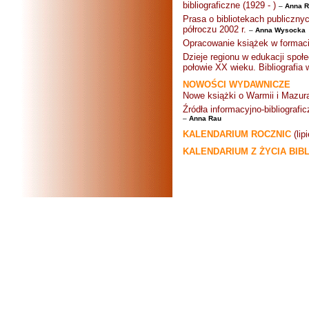
bibliograficzne (1929 - )
–
Anna 
Prasa o bibliotekach publiczn
półroczu 2002 r.
–
Anna Wysocka
Opracowanie książek w formac
Dzieje regionu w edukacji społ
połowie XX wieku. Bibliografia
NOWOŚCI WYDAWNICZE
Nowe książki o Warmii i Mazur
Źródła informacyjno-bibliograf
–
Anna Rau
KALENDARIUM ROCZNIC
(lip
KALENDARIUM Z ŻYCIA BIB